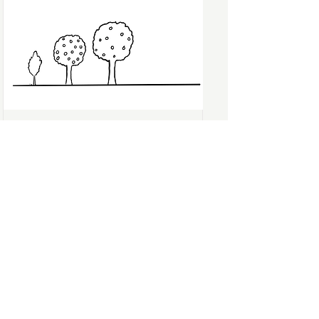
Schönenwerd, Schweiz
077 565 66 66
https://salamander-garten.ch/
Fuchs und Igel
Pflege & Unterhalt, Coaching,
Umsetzung
Jubiläumsstrasse 49, 3005 Bern,
Schweiz
077 565 66 66
https://www.fuchsundigel.ch
Studio CMD